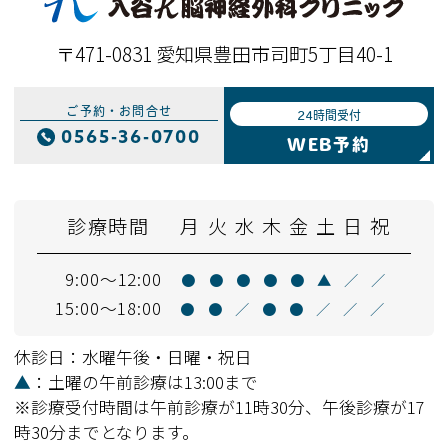
〒471-0831 愛知県豊田市司町5丁目40-1
ご予約・お問合せ
24時間受付
0565-36-0700
WEB予約
診療時間
月
火
水
木
金
土
日
祝
9:00～12:00
●
●
●
●
●
▲
／
／
15:00～18:00
●
●
／
●
●
／
／
／
休診日：水曜午後・日曜・祝日
▲
：土曜の午前診療は13:00まで
※診療受付時間は午前診療が11時30分、午後診療が17
時30分までとなります。