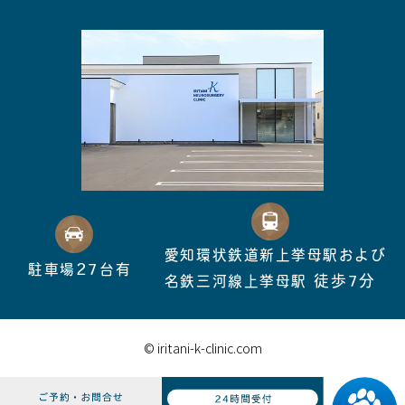
愛知環状鉄道新上挙母駅および
27
駐車場
台有
徒歩7分
名鉄三河線上挙母駅
© iritani-k-clinic.com