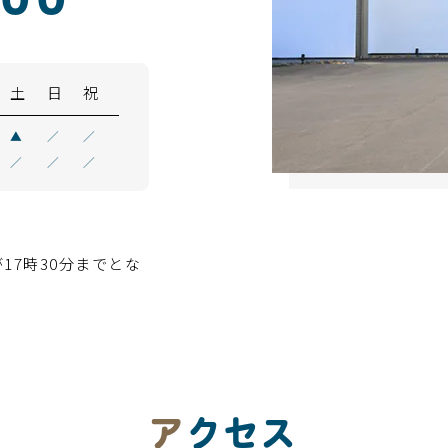
700
土
日
祝
▲
／
／
／
／
／
17時30分までとな
アクセス