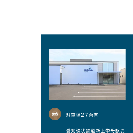
27
駐車場
台有
愛知環状鉄道新上挙母駅お