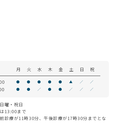
間
月
火
水
木
金
土
日
祝
00
●
●
●
●
●
▲
／
／
00
●
●
／
●
●
／
／
／
日曜・祝日
13:00まで
診療が11時30分、午後診療が17時30分までとな