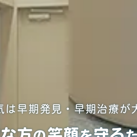
気は早期発見・早期治療が
切な方
笑顔
守る
の
を