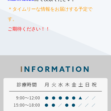
＊タイムリーな情報をお届けする予定で
す。
ご期待ください！！
2026.07.16
I
NFORMATION
◆
ボトックス注射治療を始めました！！
（顔面けいれん等でお悩みの方対象）
診療時間
月
火
水
木
金
土
日
祝
◆毎週木曜日
15：00～
9:00～12:00
●
●
●
●
●
▲
／
／
◆予約制
（0565-36-0700）
15:00～18:00
●
●
／
●
●
／
／
／
◆費用：約
12,000円
（3割負担対象の方の場合）