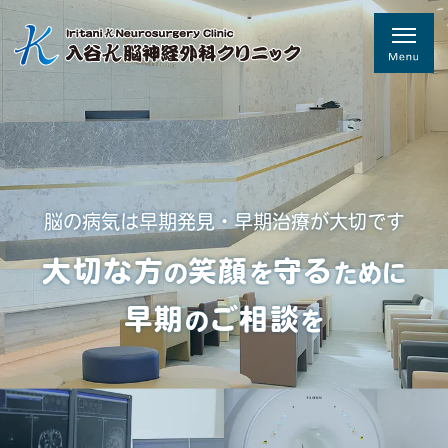
脳の病気は早期発見・早期治療が大切です
大切な方
笑顔
守る
の
を
ために
早期
ご相談
の
を