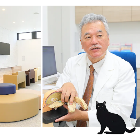
コラム
◆
｢プロのストレッチを受けてみ
ませんか｣
をご覧ください。
｢ザビエルストレッ
チ｣
体感
を
してください。