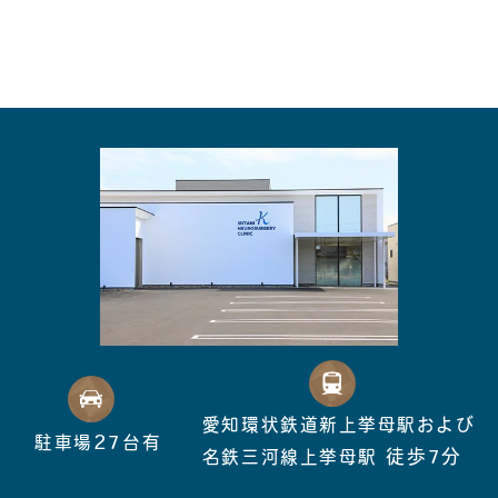
愛知環状鉄道新上挙母駅および
27
駐車場
台有
徒歩7分
名鉄三河線上挙母駅