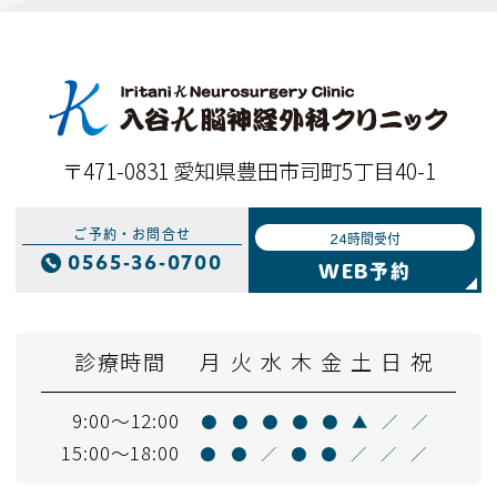
〒471-0831 愛知県豊田市司町5丁目40-1
ご予約・お問合せ
24時間受付
0565-36-0700
WEB予約
診療時間
月
火
水
木
金
土
日
祝
9:00～12:00
●
●
●
●
●
▲
／
／
15:00～18:00
●
●
／
●
●
／
／
／