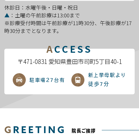
休診日：水曜午後・日曜・祝日
▲
：土曜の午前診療は13:00まで
※診療受付時間は午前診療が11時30分、午後診療が17
2026.06.04
時30分までとなります。
＊８月のお盆休みの診療日について
A
CCESS
8
12
休診
8月
日（土）～8月
（水）
とさせて頂き
ます。
〒471-0831 愛知県豊田市司町5丁目40-1
13
15
通常診療
8月
日（木）～8月
日（土）
新上挙母駅より
以上
27
駐車場
台有
徒歩7分
2026.03.19
◆クリニックの
幸福の木に花芽
（珍しい）
コラムをご覧ください。
G
REETING
院長ご挨拶
2026.01.22