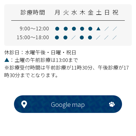
診療時間
月
火
水
木
金
土
日
祝
9:00～12:00
●
●
●
●
●
▲
／
／
15:00～18:00
●
●
／
●
●
／
／
／
休診日：水曜午後・日曜・祝日
▲
：土曜の午前診療は13:00まで
※診療受付時間は午前診療が11時30分、午後診療が17
時30分までとなります。
Google map