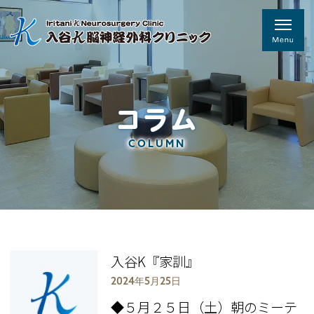
コラム
COLUMN
入谷K『家訓』
2024年5月25日
◆５月２５日（土）朝のミーテ